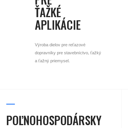
ŤAŽKÉ
APLIKÁCIE
Výroba dielov pre reťazové
dopravníky pre stavebníctvo, ťažký
a ťažný priemysel.
POĽNOHOSPODÁRSKY