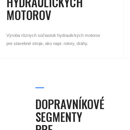
HYDRAULICKÝCH
MOTOROV
Výroba rôznych súčiastok hydraulických motorov
pre stavebné stroje, ako napr. rotory, dráhy.
DOPRAVNÍKOVÉ
SEGMENTY
PRE