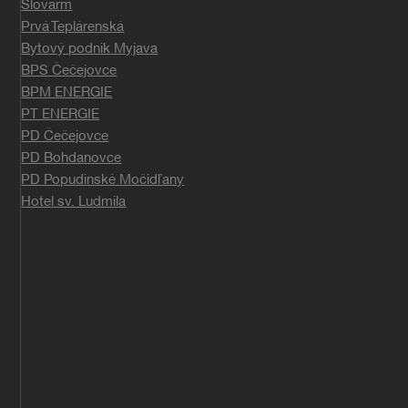
Slovarm
Prvá Teplárenská
Bytový podnik Myjava
BPS Čečejovce
BPM ENERGIE
PT ENERGIE
PD Čečejovce
PD Bohdanovce
PD Popudinské Močidľany
Hotel sv. Ludmila